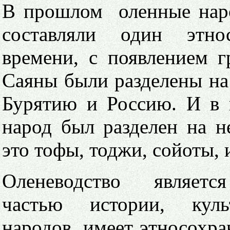
В прошлом оленные нар
составляли один этн
времени, с появлением 
Саяны были разделены на
Бурятию и Россию. И в
народ был разделен на не
это тофы, тоджи, сойоты, 
Оленеводство являетс
частью истории, кул
народов, имеет этносохра