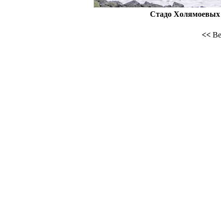
Стадо Холямоевых н
<<
Ве