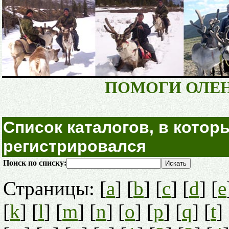
ПОМОГИ ОЛЕ
Список каталогов, в котор
регистрировался
Поиск по списку:
Страницы: [
a
] [
b
] [
c
] [
d
] [
e
[
k
] [
l
] [
m
] [
n
] [
o
] [
p
] [
q
] [
t
] 