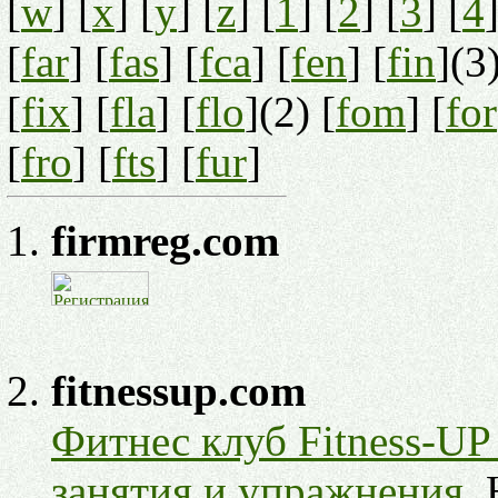
[
w
] [
x
] [
y
] [
z
] [
1
] [
2
] [
3
] [
4
]
[
far
] [
fas
] [
fca
] [
fen
] [
fin
](3)
[
fix
] [
fla
] [
flo
](2) [
fom
] [
for
[
fro
] [
fts
] [
fur
]
firmreg.com
fitnessup.com
Фитнес клуб Fitness-UP
занятия и упражнения.
Н