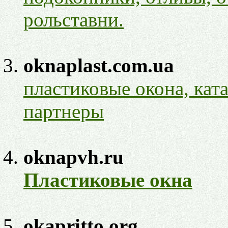
рольставни.
oknaplast.com.ua
пластиковые окона,
кат
партнеры
oknapvh.ru
Пластиковые окна
okapritto.org