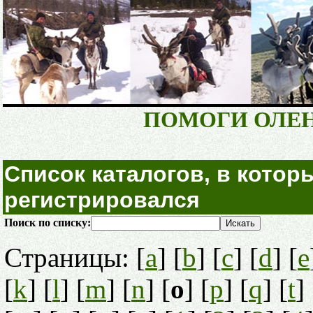
ПОМОГИ ОЛЕ
Список каталогов, в котор
регистрировался
Поиск по списку:
Страницы: [
a
] [
b
] [
c
] [
d
] [
e
[
k
] [
l
] [
m
] [
n
] [
o
] [
p
] [
q
] [
t
] 