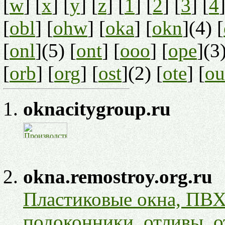
[
w
] [
x
] [
y
] [
z
] [
1
] [
2
] [
3
] [
4
]
[
obl
] [
ohw
] [
oka
] [
okn
](4) [
[
onl
](5) [
ont
] [
ooo
] [
ope
](3)
[
orb
] [
org
] [
ost
](2) [
ote
] [
ou
oknacitygroup.ru
okna.remostroy.org.ru
Пластиковые окна, ПВХ
подоконники, отливы, о